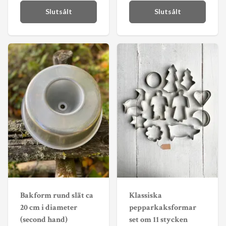
Slutsålt
Slutsålt
Bakform rund slät ca
Klassiska
20 cm i diameter
pepparkaksformar
(second hand)
set om 11 stycken