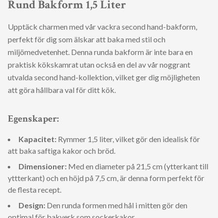
Rund Bakform 1,5 Liter
Upptäck charmen med vår vackra second hand-bakform,
perfekt för dig som älskar att baka med stil och
miljömedvetenhet. Denna runda bakform är inte bara en
praktisk kökskamrat utan också en del av vår noggrant
utvalda second hand-kollektion, vilket ger dig möjligheten
att göra hållbara val för ditt kök.
Egenskaper:
Kapacitet:
Rymmer 1,5 liter, vilket gör den idealisk för
att baka saftiga kakor och bröd.
Dimensioner:
Med en diameter på 21,5 cm (ytterkant till
yttterkant) och en höjd på 7,5 cm, är denna form perfekt för
de flesta recept.
Design:
Den runda formen med hål i mitten gör den
optimal för bakverk som sockerkakor.