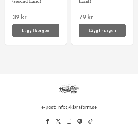
(second hand)
hand)
39 kr
79 kr
Lägg i korgen
Lägg i korgen
e-post:
info@klaraform.se