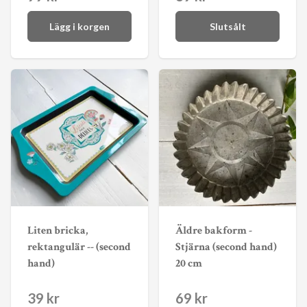
Lägg i korgen
Slutsålt
Liten bricka,
Äldre bakform -
rektangulär -- (second
Stjärna (second hand)
hand)
20 cm
39 kr
69 kr