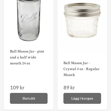
Ball Mason Jar - pint
and a half wide
Ball Mason Jar -
mouth 24 oz
Crystal 4 oz - Regular
Mouth
109 kr
89 kr
Slutsålt
Lägg i korgen