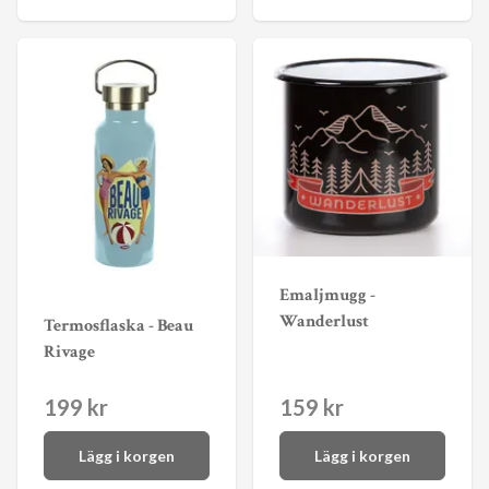
Emaljmugg -
Wanderlust
Termosflaska - Beau
Rivage
199 kr
159 kr
Lägg i korgen
Lägg i korgen