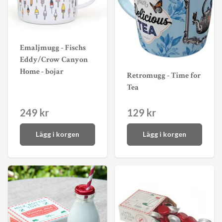
Emaljmugg - Fischs
Eddy/Crow Canyon
Home - bojar
Retromugg - Time for
Tea
249 kr
129 kr
Lägg i korgen
Lägg i korgen