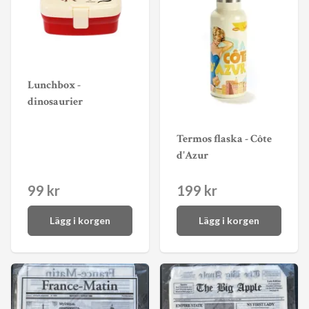
Lunchbox -
dinosaurier
Termos flaska - Côte
d'Azur
99 kr
199 kr
Lägg i korgen
Lägg i korgen