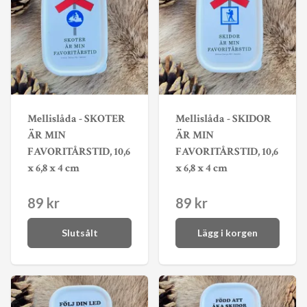
Mellislåda - SKOTER
Mellislåda - SKIDOR
ÄR MIN
ÄR MIN
FAVORITÅRSTID, 10,6
FAVORITÅRSTID, 10,6
x 6,8 x 4 cm
x 6,8 x 4 cm
89 kr
89 kr
Slutsålt
Lägg i korgen