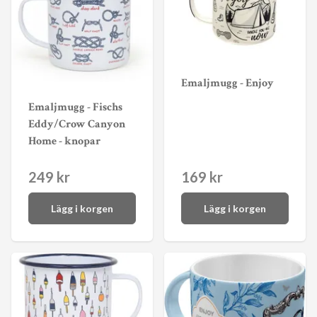
Emaljmugg - Enjoy
Emaljmugg - Fischs
Eddy/Crow Canyon
Home - knopar
249 kr
169 kr
Lägg i korgen
Lägg i korgen