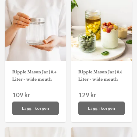
Ripple Mason Jar | 0.4
Ripple Mason Jar | 0.6
Liter - wide mouth
Liter - wide mouth
109 kr
129 kr
Lägg i korgen
Lägg i korgen