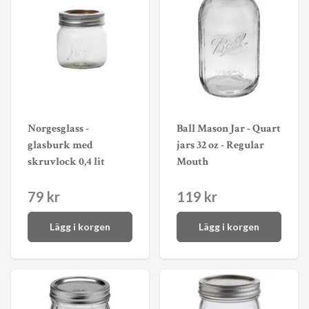
Norgesglass -
Ball Mason Jar - Quart
glasburk med
jars 32 oz - Regular
skruvlock 0,4 lit
Mouth
79 kr
119 kr
Lägg i korgen
Lägg i korgen