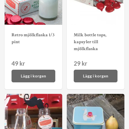
Retro mjölkflaska 1/3
Milk bottle tops,
pint
kapsyler till
mjölkflaska
49 kr
29 kr
Lägg i korgen
Lägg i korgen