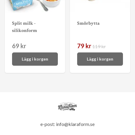
Split milk -
Smörbytta
silikonform
69 kr
79 kr
119 kr
Lägg i korgen
Lägg i korgen
e-post:
info@klaraform.se