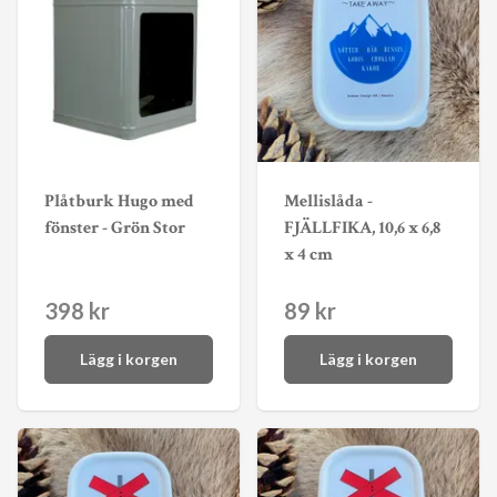
Plåtburk Hugo med
Mellislåda -
fönster - Grön Stor
FJÄLLFIKA, 10,6 x 6,8
x 4 cm
398 kr
89 kr
Lägg i korgen
Lägg i korgen