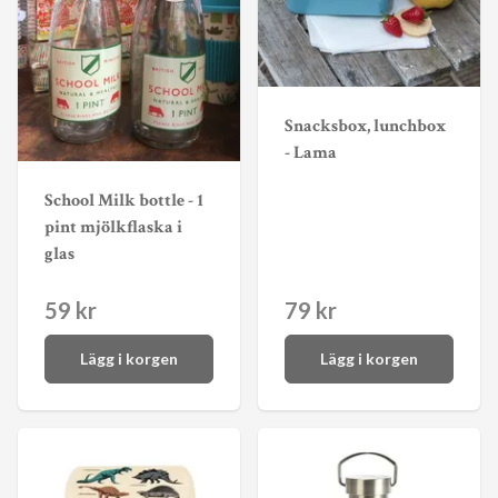
Snacksbox, lunchbox
- Lama
School Milk bottle - 1
pint mjölkflaska i
glas
59 kr
79 kr
Lägg i korgen
Lägg i korgen