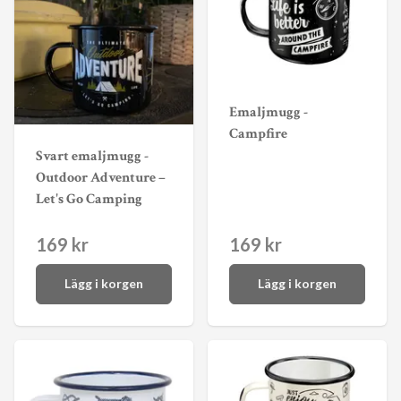
Emaljmugg -
Campfire
Svart emaljmugg -
Outdoor Adventure –
Let's Go Camping
169 kr
169 kr
Lägg i korgen
Lägg i korgen