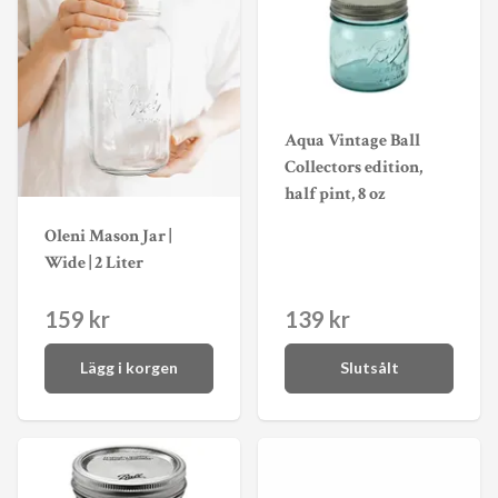
Aqua Vintage Ball
Collectors edition,
half pint, 8 oz
Oleni Mason Jar |
Wide | 2 Liter
159 kr
139 kr
Lägg i korgen
Slutsålt