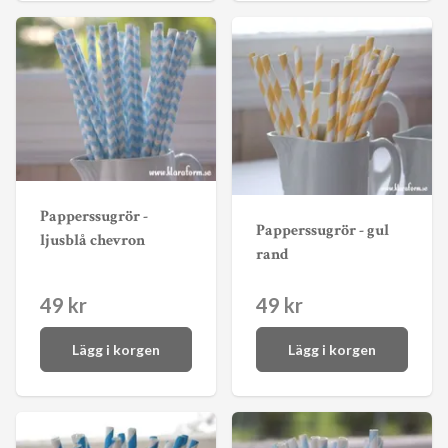
Papperssugrör -
Papperssugrör - gul
ljusblå chevron
rand
49 kr
49 kr
Lägg i korgen
Lägg i korgen