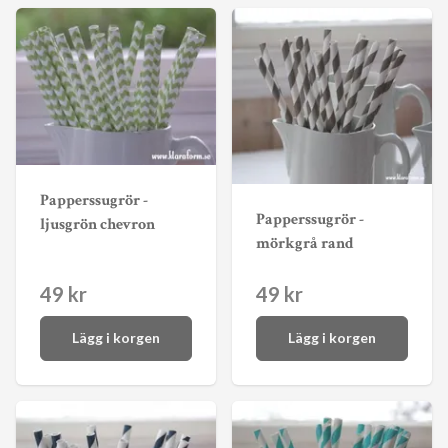
Papperssugrör -
Papperssugrör -
ljusgrön chevron
mörkgrå rand
49 kr
49 kr
Lägg i korgen
Lägg i korgen