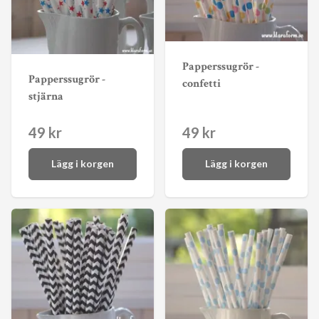
Papperssugrör -
Papperssugrör -
confetti
stjärna
49 kr
49 kr
Lägg i korgen
Lägg i korgen