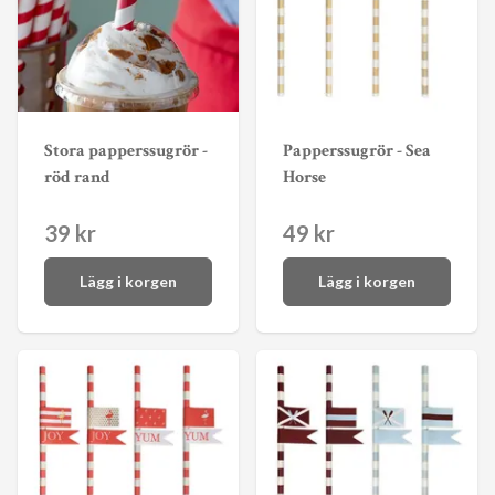
Stora papperssugrör -
Papperssugrör - Sea
röd rand
Horse
39 kr
49 kr
Lägg i korgen
Lägg i korgen