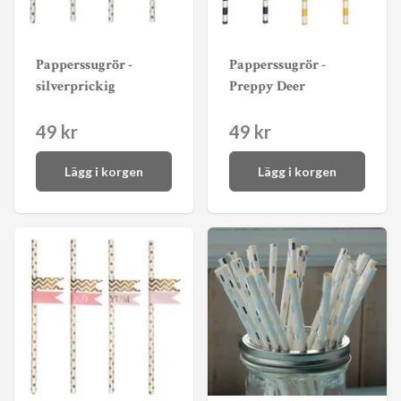
Papperssugrör -
Papperssugrör -
silverprickig
Preppy Deer
49 kr
49 kr
Lägg i korgen
Lägg i korgen