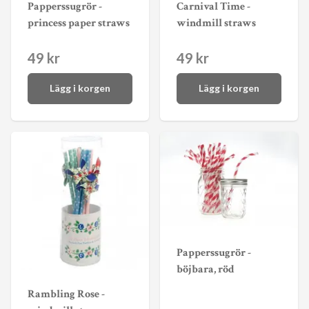
Papperssugrör -
Carnival Time -
princess paper straws
windmill straws
49 kr
49 kr
Lägg i korgen
Lägg i korgen
Papperssugrör -
böjbara, röd
Rambling Rose -