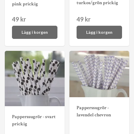
turkos/grön prickig
pink prickig
49 kr
49 kr
Lägg i korgen
Lägg i korgen
Papperssugrör -
lavendel chevron
Papperssugrör - svart
prickig