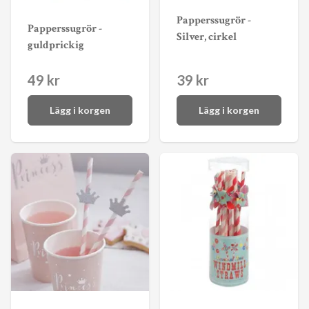
Papperssugrör -
Papperssugrör -
Silver, cirkel
guldprickig
49 kr
39 kr
Lägg i korgen
Lägg i korgen