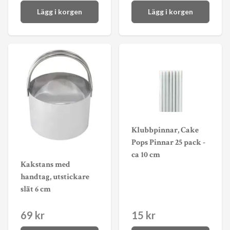
Lägg i korgen
Lägg i korgen
Klubbpinnar, Cake
Pops Pinnar 25 pack -
ca 10 cm
Kakstans med
handtag, utstickare
slät 6 cm
69 kr
15 kr