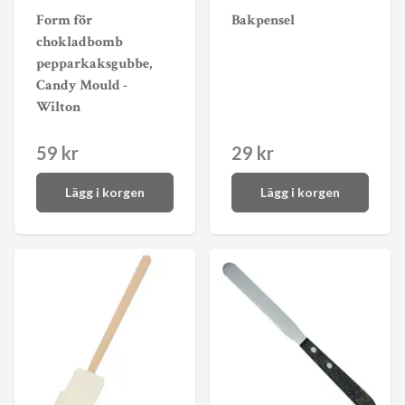
Form för
Bakpensel
chokladbomb
pepparkaksgubbe,
Candy Mould -
Wilton
59 kr
29 kr
Lägg i korgen
Lägg i korgen