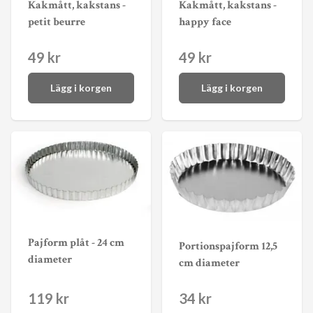
Kakmått, kakstans -
Kakmått, kakstans -
petit beurre
happy face
49 kr
49 kr
Lägg i korgen
Lägg i korgen
Pajform plåt - 24 cm
Portionspajform 12,5
diameter
cm diameter
119 kr
34 kr