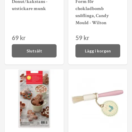
Donut/kakstans -
Form för
utstickare munk
chokladbomb
snöflinga, Candy
Mould - Wilton
69 kr
59 kr
Slutsålt
Lägg i korgen