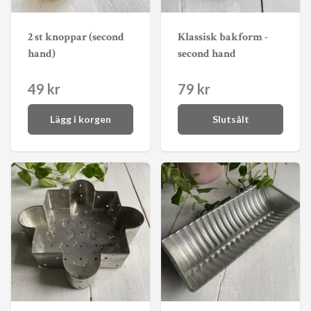
2 st knoppar (second
Klassisk bakform -
hand)
second hand
49 kr
79 kr
Lägg i korgen
Slutsålt