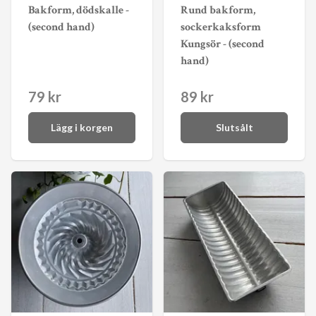
Bakform, dödskalle -
Rund bakform,
(second hand)
sockerkaksform
Kungsör - (second
hand)
79 kr
89 kr
Lägg i korgen
Slutsålt