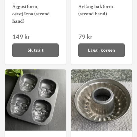
Äggostform,
Avlång bakform
oststjärna (second
(second hand)
hand)
149 kr
79 kr
Slutsålt
Lägg i korgen