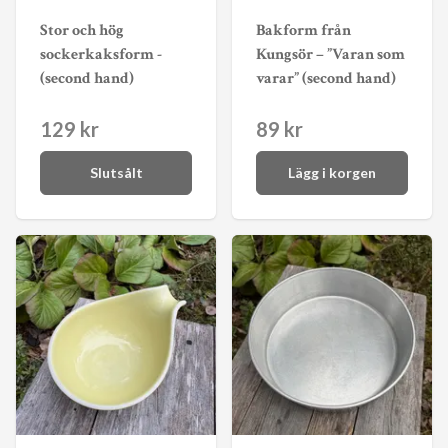
Stor och hög
Bakform från
sockerkaksform -
Kungsör – ”Varan som
(second hand)
varar” (second hand)
129 kr
89 kr
Slutsålt
Lägg i korgen