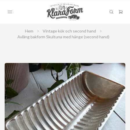
Hem
Vintage kök och second hand
Avlång bakform Skultuna med hänge (second hand)