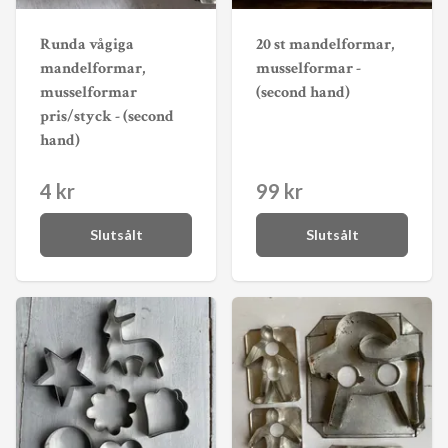
Runda vågiga
20 st mandelformar,
mandelformar,
musselformar -
musselformar
(second hand)
pris/styck - (second
hand)
4 kr
99 kr
Slutsålt
Slutsålt