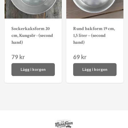
Sockerkaksform 20
Rund bakform 19 cm,
cm, Kungsör - (second
1,5 liter – (second
hand)
hand)
79 kr
69 kr
Lägg i korgen
Lägg i korgen