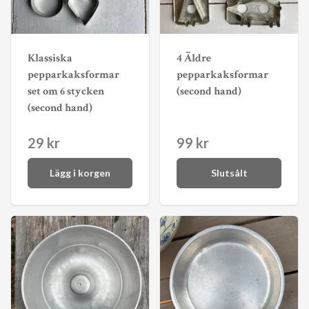
Klassiska
4 Äldre
pepparkaksformar
pepparkaksformar
set om 6 stycken
(second hand)
(second hand)
29 kr
99 kr
Lägg i korgen
Slutsålt