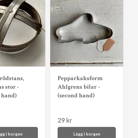
rödstans,
Pepparkaksform
s stor -
Ahlgrens bilar -
 hand)
(second hand)
29 kr
gg i korgen
Lägg i korgen