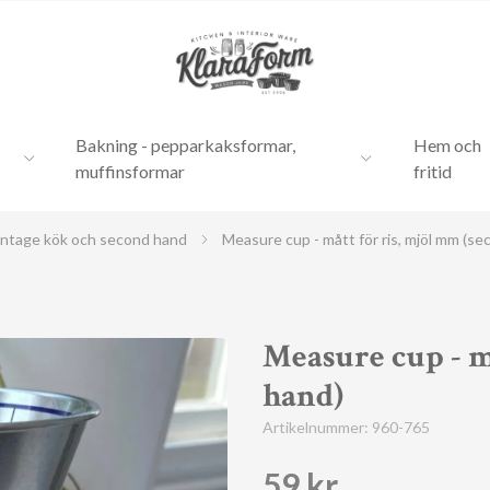
Bakning - pepparkaksformar,
Hem och
muffinsformar
fritid
intage kök och second hand
Measure cup - mått för ris, mjöl mm (se
Measure cup - m
hand)
Artikelnummer:
960-765
59 kr