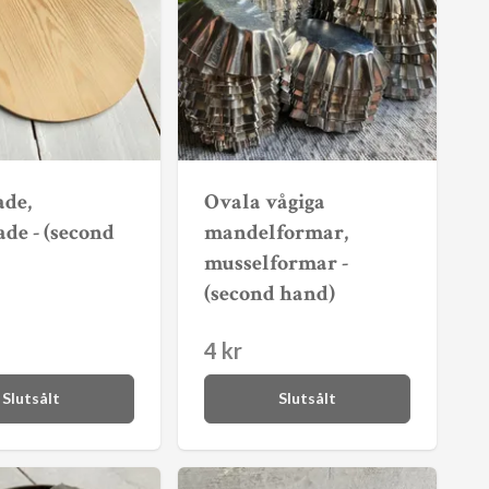
ade,
Ovala vågiga
ade - (second
mandelformar,
musselformar -
(second hand)
4 kr
Slutsålt
Slutsålt