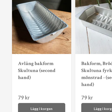
Avlång bakform
Bakform, Bröd
Skultuna (second
Skultuna fyrk
hand)
mönstrad - (s
hand)
79 kr
79 kr
Lägg i korgen
Lägg i kor