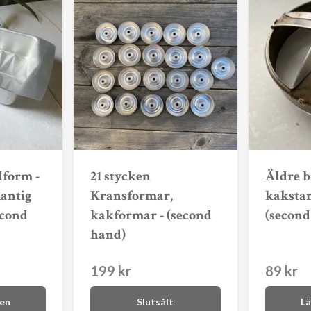
form -
21 stycken
Äldre b
antig
Kransformar,
kakstan
econd
kakformar - (second
(second
hand)
199 kr
89 kr
gen
Slutsålt
Lä