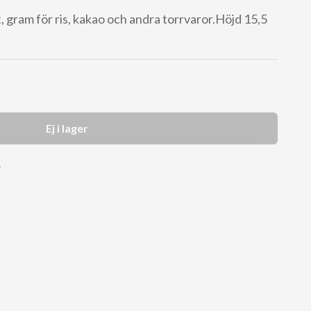
 gram för ris, kakao och andra torrvaror.Höjd 15,5
Ej i lager
r