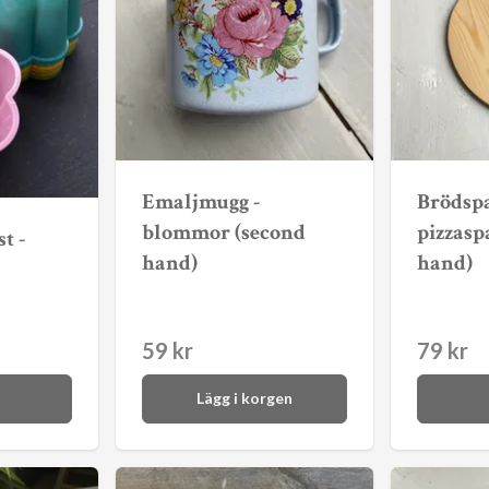
Emaljmugg -
Brödsp
blommor (second
pizzasp
t -
hand)
hand)
59 kr
79 kr
Lägg i korgen