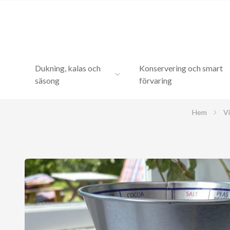
Dukning, kalas och
Konservering och smart
säsong
förvaring
Hem
V