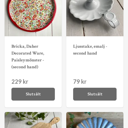
Bricka, Daher
Ljusstake, emalj -
Decorated Ware,
second hand
Paisleymönster -
(second hand)
229 kr
79 kr
Slutsålt
Slutsålt