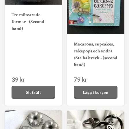
Tre mönstrade
formar - (Second
hand)
Macarons, cupcakes,
cakepops och andra
söta bakverk - (second
hand)
39 kr
79 kr
Slutsålt
Lägg i korgen