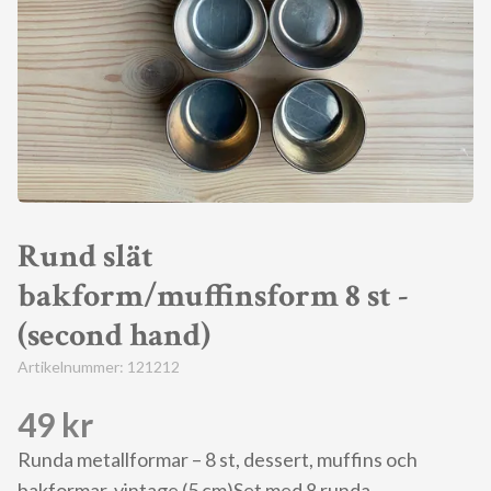
Rund slät
bakform/muffinsform 8 st -
(second hand)
Artikelnummer:
121212
49 kr
Runda metallformar – 8 st, dessert, muffins och
bakformar, vintage (5 cm)Set med 8 runda