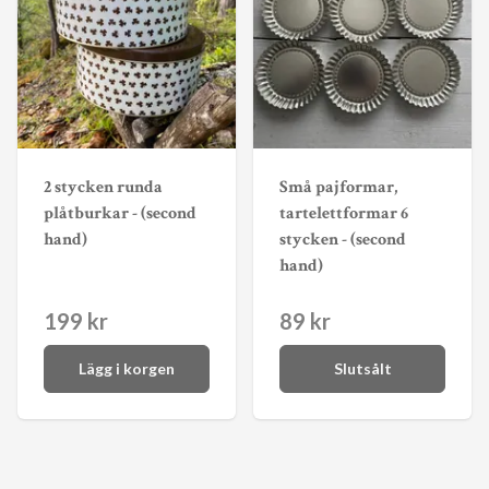
2 stycken runda
Små pajformar,
plåtburkar - (second
tartelettformar 6
hand)
stycken - (second
hand)
199 kr
89 kr
Lägg i korgen
Slutsålt