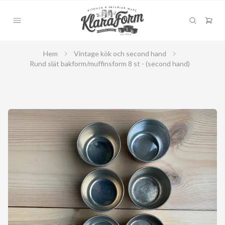
Hem
Vintage kök och second hand
Rund slät bakform/muffinsform 8 st - (second hand)