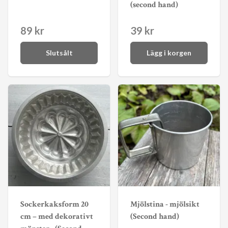
(second hand)
89 kr
39 kr
Slutsålt
Lägg i korgen
Sockerkaksform 20
Mjölstina - mjölsikt
cm – med dekorativt
(Second hand)