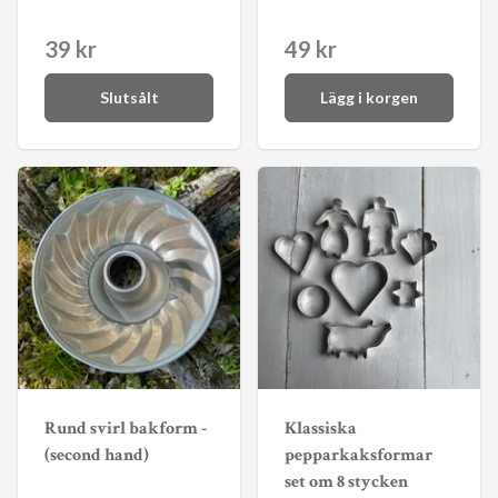
39 kr
49 kr
Slutsålt
Lägg i korgen
Rund svirl bakform -
Klassiska
(second hand)
pepparkaksformar
set om 8 stycken