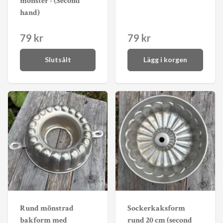
mönster - (Second
hand)
79 kr
79 kr
Slutsålt
Lägg i korgen
Rund mönstrad
Sockerkaksform
bakform med
rund 20 cm (second