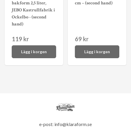
bakform 2,5 liter,
cm – (second hand)
JEBO Kastrullfabrik i
Ockelbo - (second
hand)
119 kr
69 kr
Lägg i korgen
Lägg i korgen
e-post:
info@klaraform.se