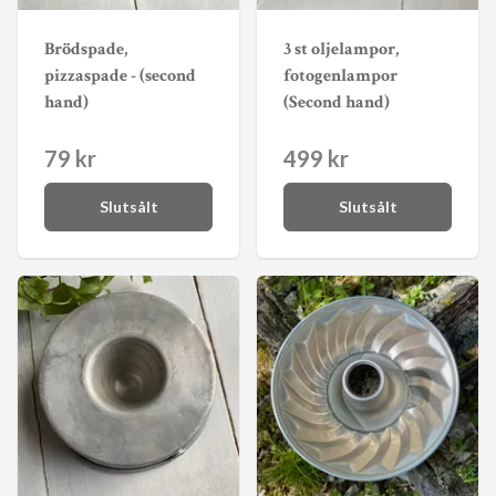
Brödspade,
3 st oljelampor,
pizzaspade - (second
fotogenlampor
hand)
(Second hand)
79 kr
499 kr
Slutsålt
Slutsålt