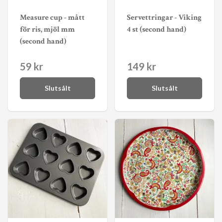
Measure cup - mått
Servettringar - Viking
för ris, mjöl mm
4 st (second hand)
(second hand)
59 kr
149 kr
Slutsålt
Slutsålt