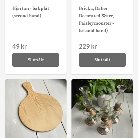
Hjärtan - bakplåt
Bricka, Daher
(second hand)
Decorated Ware,
Paisleymönster -
(second hand)
49 kr
229 kr
Slutsålt
Slutsålt