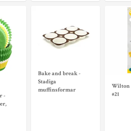
Bake and break -
Stadiga
Wilton 
muffinsformar
#21
 -
er,