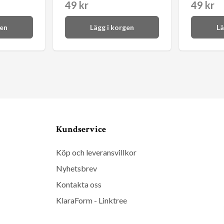
49 kr
49 kr
gen
Lägg i korgen
Lä
Kundservice
Köp och leveransvillkor
Nyhetsbrev
Kontakta oss
KlaraForm - Linktree