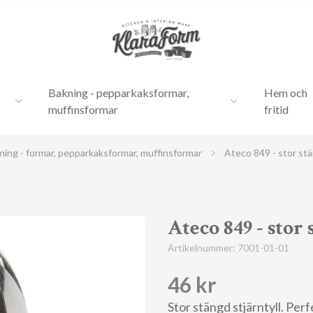
Bakning - pepparkaksformar,
Hem och
muffinsformar
fritid
ning - formar, pepparkaksformar, muffinsformar
Ateco 849 - stor stä
Ateco 849 - stor 
Artikelnummer:
7001-01-01
46 kr
Stor stängd stjärntyll. Per