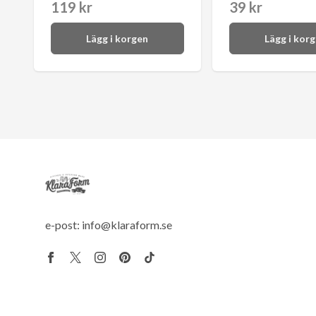
119 kr
39 kr
Lägg i korgen
Lägg i kor
e-post:
info@klaraform.se