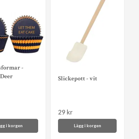
sformar -
 Deer
Slickepott - vit
29 kr
gg i korgen
Lägg i korgen