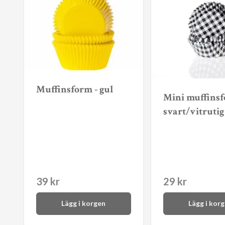
Muffinsform - gul
Mini muffinsf
svart/vitrutig
39 kr
29 kr
Lägg i korgen
Lägg i kor