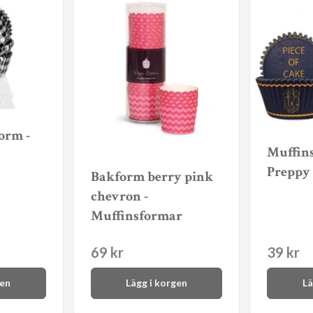
orm -
Muffin
Preppy
Bakform berry pink
chevron -
Muffinsformar
69 kr
39 kr
gen
Lägg i korgen
Lä