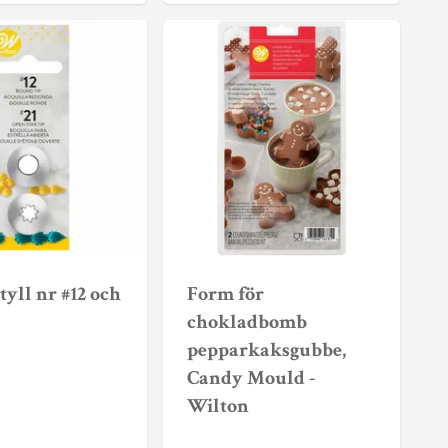
tyll nr #12 och
Form för
chokladbomb
pepparkaksgubbe,
Candy Mould -
Wilton