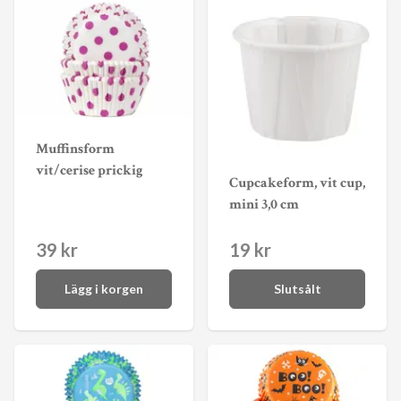
Muffinsform
vit/cerise prickig
Cupcakeform, vit cup,
mini 3,0 cm
39 kr
19 kr
Lägg i korgen
Slutsålt