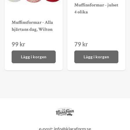
Muffinsformar - julset
4 olika
Muffinsformar - Alla
hjärtans dag, Wilton
99 kr
79 kr
Lägg i korgen
Lägg i korgen
e-post:
info@klaraform.se