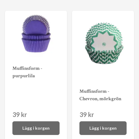
Muffinsform -
purpurlila
Muffinsform -
Chevron, mörkgrön
39 kr
39 kr
Lägg i korgen
Lägg i korgen