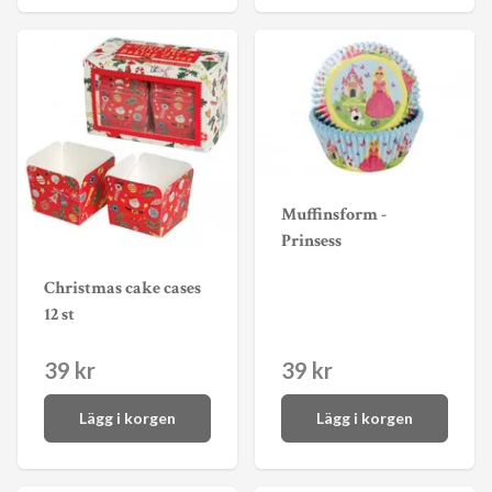
Muffinsform -
Prinsess
Christmas cake cases
12 st
39 kr
39 kr
Lägg i korgen
Lägg i korgen