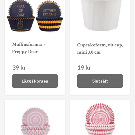
Muffinsformar -
Cupcakeform, vit cup,
Preppy Deer
mini 3,0 cm
39 kr
19 kr
Lägg i korgen
Slutsålt