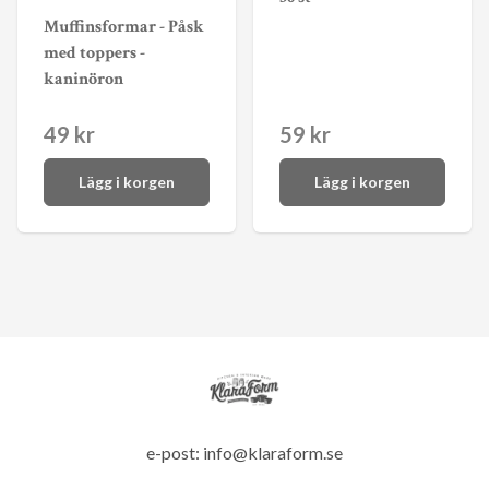
Muffinsformar - Påsk
med toppers -
kaninöron
49 kr
59 kr
Lägg i korgen
Lägg i korgen
e-post:
info@klaraform.se