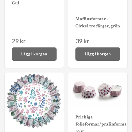
Gul
Muffinsformar -
Cirkel tre färger, grön
29 kr
39 kr
Lägg i korgen
Lägg i korgen
Prickiga
folieformar/pralinformar
36 st