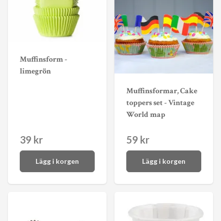
Muffinsform -
limegrön
Muffinsformar, Cake
toppers set - Vintage
World map
39 kr
59 kr
Lägg i korgen
Lägg i korgen