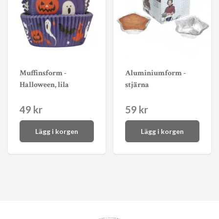
Muffinsform -
Aluminiumform -
Halloween, lila
stjärna
49 kr
59 kr
Lägg i korgen
Lägg i korgen