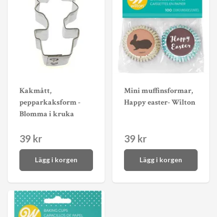
Kakmått,
Mini muffinsformar,
pepparkaksform -
Happy easter- Wilton
Blomma i kruka
39 kr
39 kr
Lägg i korgen
Lägg i korgen