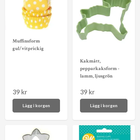
Muffinsform
gul/vitprickig
Kakmått,
pepparkaksform -
lamm, ljusgrön
39 kr
39 kr
Lägg i korgen
Lägg i korgen