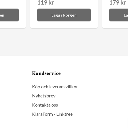
119 kr
179 kr
gen
Lägg i korgen
Lä
Kundservice
Köp och leveransvillkor
Nyhetsbrev
Kontakta oss
KlaraForm - Linktree