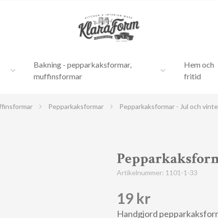
Bakning - pepparkaksformar,
Hem och
muffinsformar
fritid
ffinsformar
Pepparkaksformar
Pepparkaksformar - Jul och vint
Pepparkaksform 
Artikelnummer:
1101-1-33
19 kr
Handgjord pepparkaksform i