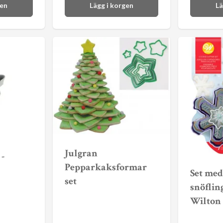
gen
Lägg i korgen
Lä
Julgran
-
Pepparkaksformar
Set med
set
snöflin
Wilton