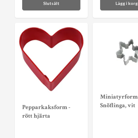
Slutsålt
Lägg i kor
Miniatyrform 
Snöflinga, vit
Pepparkaksform -
rött hjärta