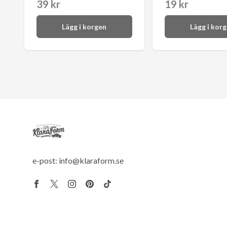
39 kr
19 kr
Lägg i korgen
Lägg i kor
e-post:
info@klaraform.se