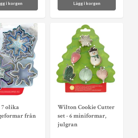
gg i korgen
Lägg i korgen
 7 olika
Wilton Cookie Cutter
geformar från
set - 6 miniformar,
julgran