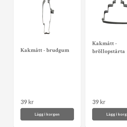
Kakmått -
Kakmått - brudgum
bröllopstårta
39 kr
39 kr
Lägg i korgen
Lägg i kor