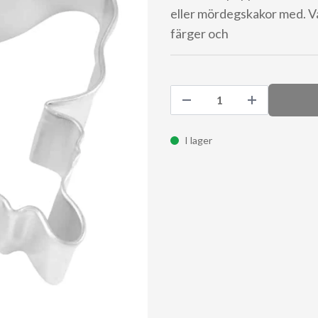
eller mördegskakor med. Va
färger och
I lager