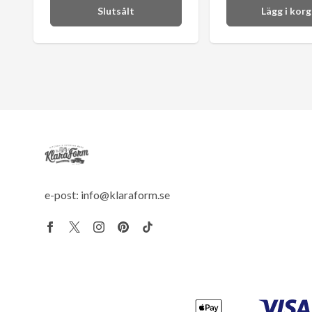
Slutsålt
Lägg i kor
e-post:
info@klaraform.se