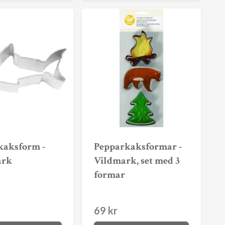
kaksform -
Pepparkaksformar -
ark
Vildmark, set med 3
formar
69 kr