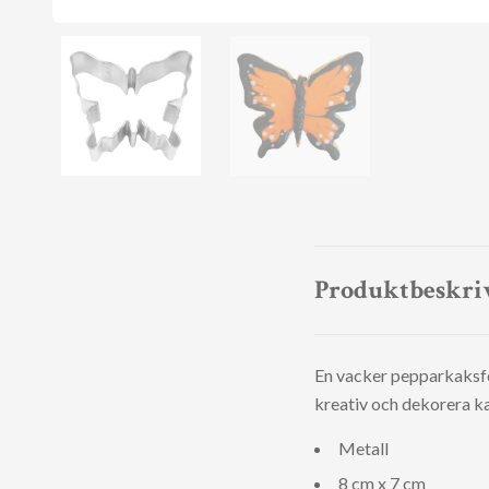
Produktbeskri
En vacker pepparkaksfo
kreativ och dekorera ka
Metall
8 cm x 7 cm