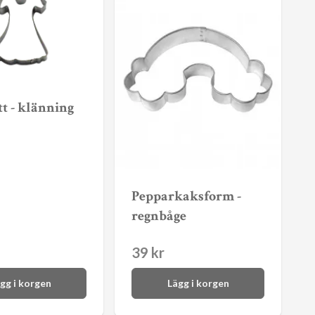
t - klänning
Pepparkaksform -
regnbåge
39 kr
gg i korgen
Lägg i korgen