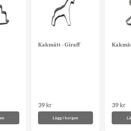
Kakmått - Giraff
Kakmåt
39 kr
39 kr
gen
Lägg i korgen
Lä