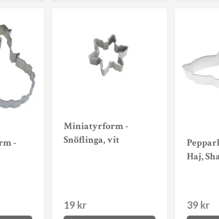
Miniatyrform -
Snöflinga, vit
rm -
Peppar
Haj, Sh
19 kr
39 kr