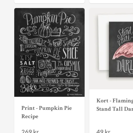
Kort - Flamin
Print - Pumpkin Pie
Stand Tall Da
Recipe
269 kr
49 kr