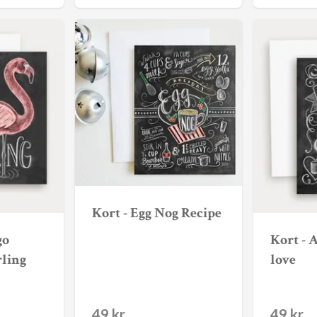
Kort - Egg Nog Recipe
go
Kort - 
rling
love
49 kr
49 kr