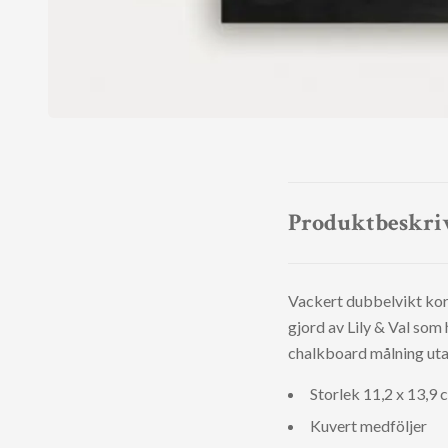
Produktbeskri
Vackert dubbelvikt kort 
gjord av Lily & Val som 
chalkboard målning utan
Storlek 11,2 x 13,9
Kuvert medföljer