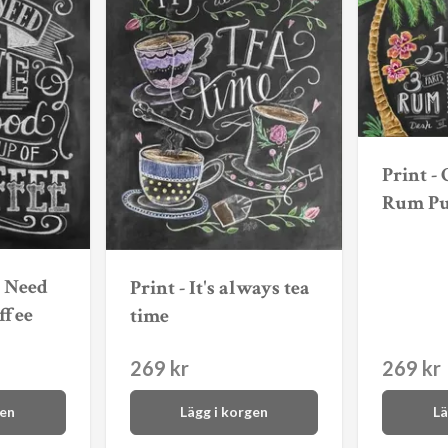
Print -
Rum Pu
u Need
Print - It's always tea
ffee
time
269 kr
269 kr
gen
Lägg i korgen
Lä