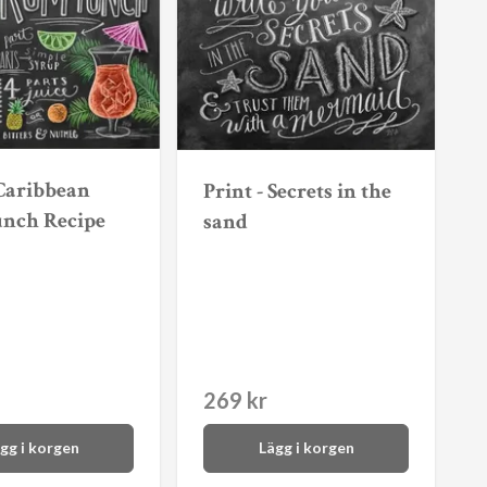
 Caribbean
Print - Secrets in the
nch Recipe
sand
269 kr
gg i korgen
Lägg i korgen