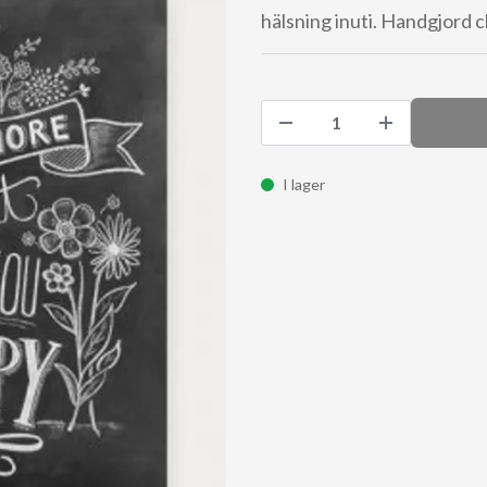
hälsning inuti. Handgjord ch
I lager