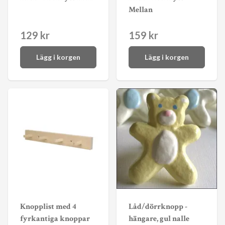
Mellan
129 kr
159 kr
Lägg i korgen
Lägg i korgen
Knopplist med 4
Låd/dörrknopp -
fyrkantiga knoppar
hängare, gul nalle