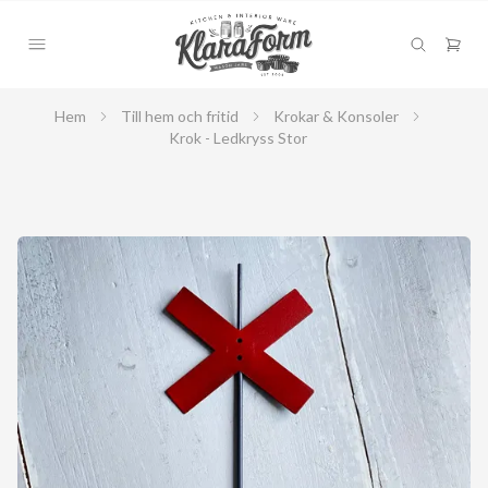
Hem
Till hem och fritid
Krokar & Konsoler
Krok - Ledkryss Stor