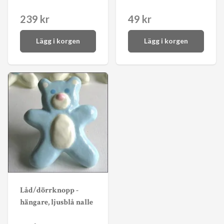
239 kr
49 kr
Lägg i korgen
Lägg i korgen
Låd/dörrknopp -
hängare, ljusblå nalle