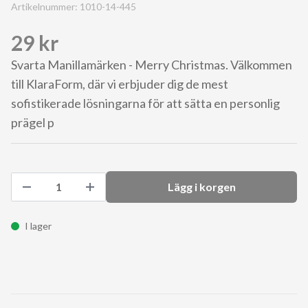
Artikelnummer:
1010-14-445
29 kr
Svarta Manillamärken - Merry Christmas. Välkommen
till KlaraForm, där vi erbjuder dig de mest
sofistikerade lösningarna för att sätta en personlig
prägel p
Lägg i korgen
I lager