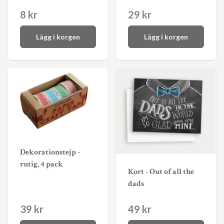
8 kr
29 kr
Lägg i korgen
Lägg i korgen
Dekorationstejp -
rutig, 4 pack
Kort - Out of all the
dads
39 kr
49 kr