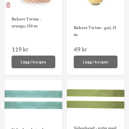
Bakers Twine -
orange, 150 m
Bakers Twine - gul, 35
m
119 kr
49 kr
Lägg i korgen
Lägg i korgen
Sidenband - grön med