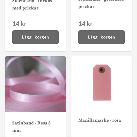
Sidenband - turkos
prickar
med prickar
14 kr
14 kr
Lägg i korgen
Lägg i korgen
Manillamärke - rosa
Satinband - Rosa 8
mm