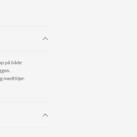
upp på både
ggen.
ng medföljer.