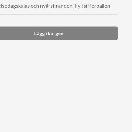
lsedagskalas och nyårsfiranden. Fyll sifferballon
Lägg i korgen