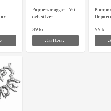
-
Pappersmuggar - Vit
Pompom
kar
och silver
Departm
39 kr
55 kr
gen
Lägg i korgen
Lä