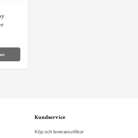
py
er
gen
Kundservice
Köp och leveransvillkor