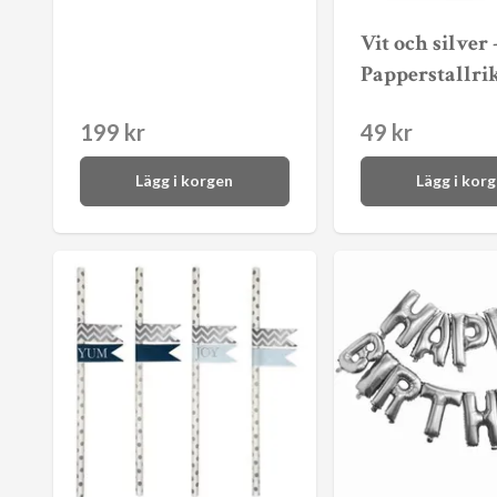
Vit och silver 
Papperstallri
199 kr
49 kr
Lägg i korgen
Lägg i kor