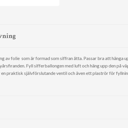
vning
ong av folie som är formad som siffran åtta. Passar bra att hänga 
årsfiranden. Fyll sifferballongen med luft och häng upp den på vä
en praktisk självförslutande ventil och även ett plaströr för fyllni