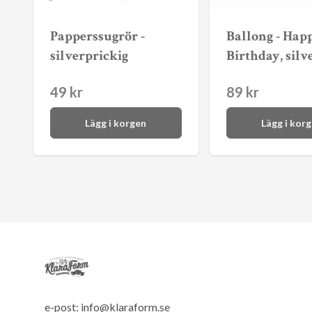
Papperssugrör -
Ballong - Hap
silverprickig
Birthday, silv
49 kr
89 kr
Lägg i korgen
Lägg i kor
e-post:
info@klaraform.se