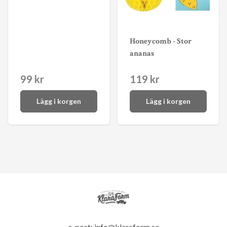
Honeycomb - Stor
ananas
99 kr
119 kr
Lägg i korgen
Lägg i korgen
e-post:
info@klaraform.se