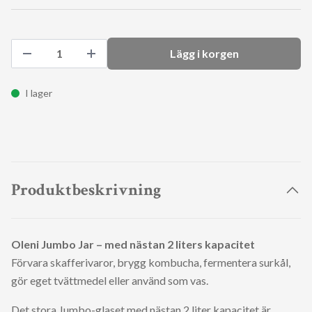
Lägg i korgen
I lager
Produktbeskrivning
Oleni Jumbo Jar – med nästan 2 liters kapacitet
Förvara skafferivaror, brygg kombucha, fermentera surkål,
gör eget tvättmedel eller använd som vas.
Det stora Jumbo-glaset med nästan 2 liter kapacitet är