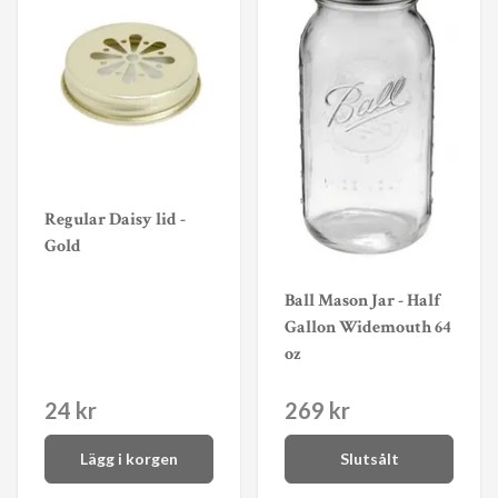
Regular Daisy lid -
Gold
Ball Mason Jar - Half
Gallon Widemouth 64
oz
24 kr
269 kr
Lägg i korgen
Slutsålt