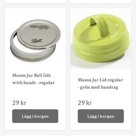
Mason Jar Ball lids
Mason Jar Lid regular
with bands - regular
- grön med handtag
29 kr
29 kr
Lägg i korgen
Lägg i korgen