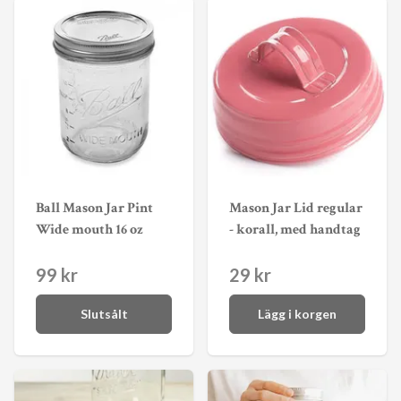
Ball Mason Jar Pint
Mason Jar Lid regular
Wide mouth 16 oz
- korall, med handtag
99 kr
29 kr
Slutsålt
Lägg i korgen