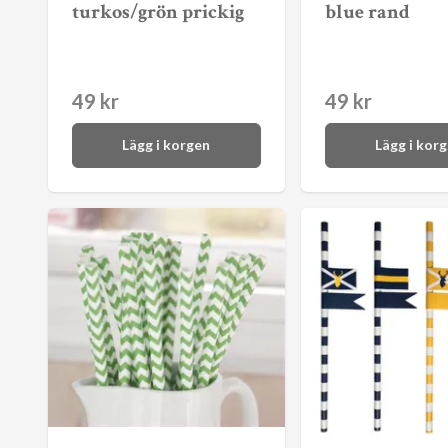
turkos/grön prickig
blue rand
49 kr
49 kr
Lägg i korgen
Lägg i kor