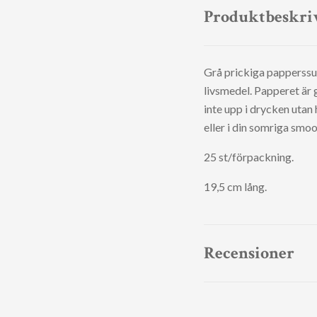
Produktbeskri
Grå prickiga papperssu
livsmedel. Papperet är 
inte upp i drycken utan 
eller i din somriga smoo
25 st/förpackning.
19,5 cm lång.
Recensioner