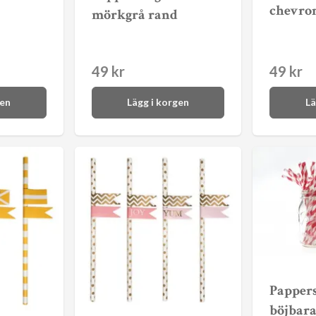
chevro
mörkgrå rand
49 kr
49 kr
gen
Lägg i korgen
Lä
Pappers
böjbara