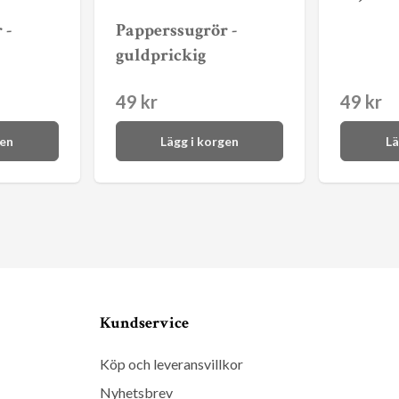
 -
Papperssugrör -
guldprickig
49 kr
49 kr
gen
Lägg i korgen
Lä
Kundservice
Köp och leveransvillkor
Nyhetsbrev