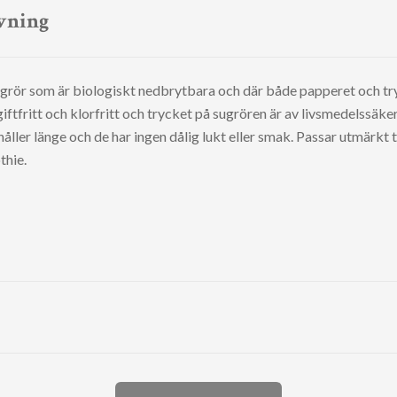
vning
grör som är biologiskt nedbrytbara och där både papperet och tr
giftfritt och klorfritt och trycket på sugrören är av livsmedelssäke
håller länge och de har ingen dålig lukt eller smak.
Passar utmärkt ti
thie.