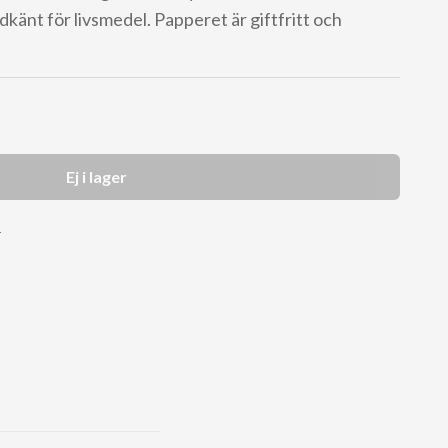
känt för livsmedel. Papperet är giftfritt och
Ej i lager
r