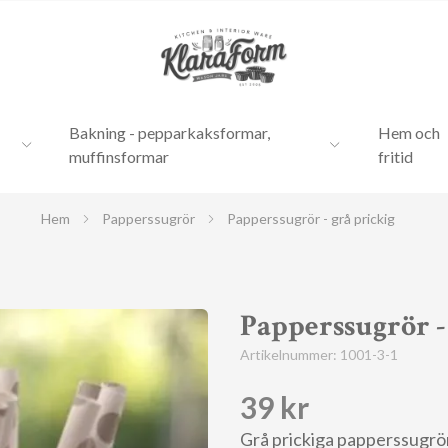
Bakning - pepparkaksformar,
Hem och
muffinsformar
fritid
Hem
Papperssugrör
Papperssugrör - grå prickig
Papperssugrör -
Artikelnummer:
1001-3-1
39 kr
Grå prickiga papperssugrör