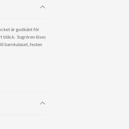
ycket är godkänt för
rt bläck.
Sugrören löses
ll barnkalaset, festen