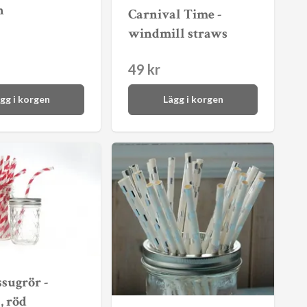
n
Carnival Time -
windmill straws
49 kr
gg i korgen
Lägg i korgen
sugrör -
, röd