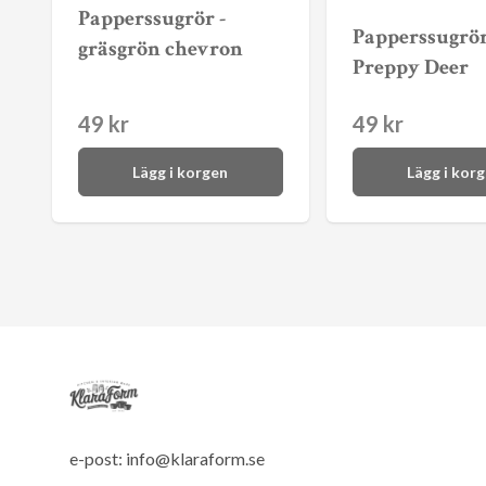
Papperssugrör -
Papperssugrör
gräsgrön chevron
Preppy Deer
49 kr
49 kr
Lägg i korgen
Lägg i kor
e-post:
info@klaraform.se