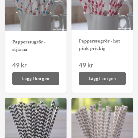
Papperssugrör - hot
Papperssugrör -
pink prickig
stjärna
49 kr
49 kr
Lägg i korgen
Lägg i korgen