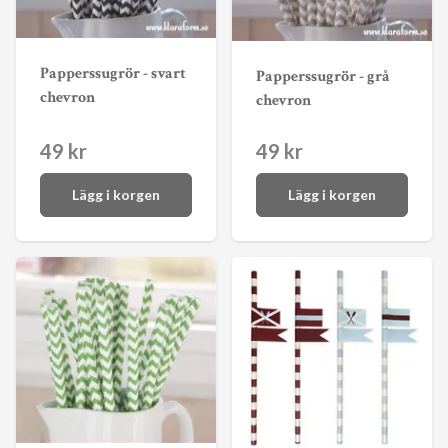
Papperssugrör - svart
Papperssugrör - grå
chevron
chevron
49 kr
49 kr
Lägg i korgen
Lägg i korgen