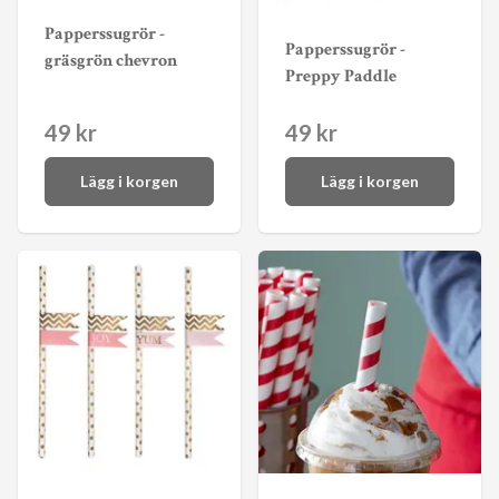
Papperssugrör -
Papperssugrör -
gräsgrön chevron
Preppy Paddle
49 kr
49 kr
Lägg i korgen
Lägg i korgen