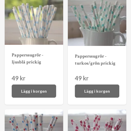
Papperssugrör -
Papperssugrör -
ljusblå prickig
turkos/grön prickig
49 kr
49 kr
Lägg i korgen
Lägg i korgen