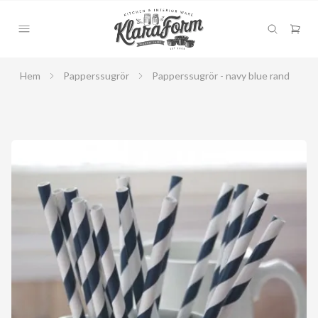
Hem
Papperssugrör
Papperssugrör - navy blue rand