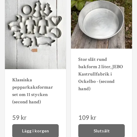
Stor slät rund
bakform 2 liter, JEBO
Kastrullfabrik i
Klassiska
Ockelbo - (second
pepparkaksformar
hand)
set om 11 stycken
(second hand)
59 kr
109 kr
Lägg i korgen
Slutsålt