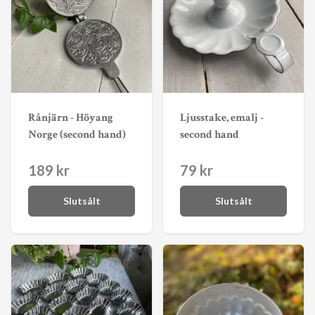
Rånjärn - Höyang
Ljusstake, emalj -
Norge (second hand)
second hand
189 kr
79 kr
Slutsålt
Slutsålt