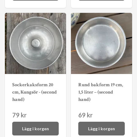
Sockerkaksform 20
Rund bakform 19 cm,
cm, Kungsör - (second
1,5 liter – (second
hand)
hand)
79 kr
69 kr
Lägg i korgen
Lägg i korgen