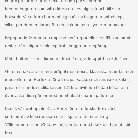
charmiga formar är perfekta för den passionerade
hemmabagaren som vill addera en nostalgisk touch till sina
bakverk. Varje form bär med sig spår av tidigare användning,
vilket ger dem en karaktär och historia som nya formar saknar.
Begagnade formar kan uppvisa små repor eller rostfläckar, samt
rester från tidigare bakning trots noggrann rengöring.
Mått: botten 4 cm i diameter. höjd 2 cm, vidd upptill ca 6,5-7 cm.
Ge dina bakverk en unik prägel med dessa klassiska mandel- och
musselformar. Perfekta för att skapa vackra och smakrika kakor,
pajer eller andra delikatesser. Låt kreativiteten flöda i köket och
överraska dina gäster med hembakat i charmiga former.
Besök vår webbplats
KlaraForm
för att utforska hela vårt
sortiment av köksredskap och inspirerande inredning.
Välkommen till en värld av möjligheter där ditt kök blir hjärtat i ditt
hem.