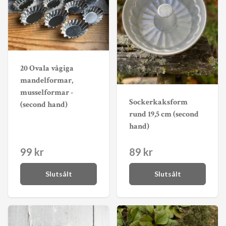
20 Ovala vågiga
mandelformar,
musselformar -
Sockerkaksform
(second hand)
rund 19,5 cm (second
hand)
99 kr
89 kr
Slutsålt
Slutsålt