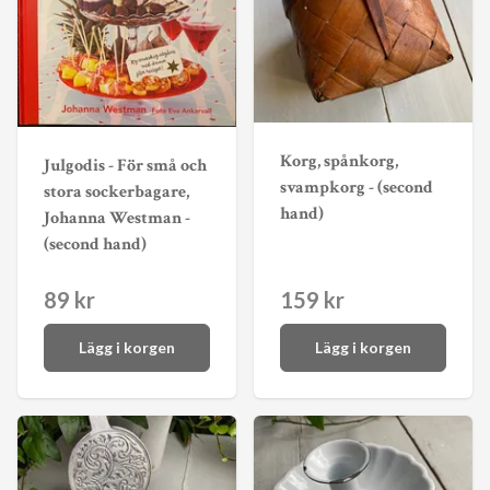
Korg, spånkorg,
Julgodis - För små och
svampkorg - (second
stora sockerbagare,
hand)
Johanna Westman -
(second hand)
89 kr
159 kr
Lägg i korgen
Lägg i korgen