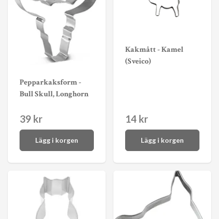
Kakmått - Kamel
(Sveico)
Pepparkaksform -
Bull Skull, Longhorn
39 kr
14 kr
Lägg i korgen
Lägg i korgen