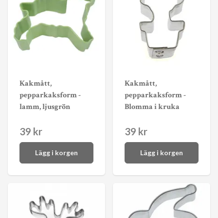
Kakmått,
Kakmått,
pepparkaksform -
pepparkaksform -
lamm, ljusgrön
Blomma i kruka
39 kr
39 kr
Lägg i korgen
Lägg i korgen