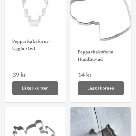
Pepparkaksform -
Uggla, Owl
Pepparkaksform
Hundhuvud
39 kr
14 kr
Lägg i korgen
Lägg i korgen