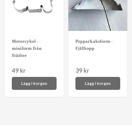
Motorcykel -
Pepparkaksform -
miniform från
Fjälltopp
Städter
49 kr
39 kr
Lägg i korgen
Lägg i korgen