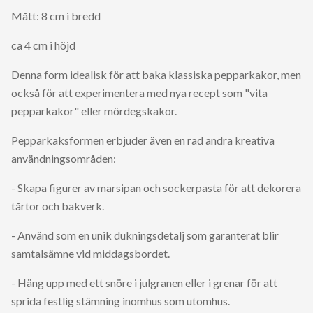
Mått: 8 cm i bredd
ca 4 cm i höjd
Denna form idealisk för att baka klassiska pepparkakor, men
också för att experimentera med nya recept som "vita
pepparkakor" eller mördegskakor.
Pepparkaksformen erbjuder även en rad andra kreativa
användningsområden:
- Skapa figurer av marsipan och sockerpasta för att dekorera
tårtor och bakverk.
- Använd som en unik dukningsdetalj som garanterat blir
samtalsämne vid middagsbordet.
- Häng upp med ett snöre i julgranen eller i grenar för att
sprida festlig stämning inomhus som utomhus.