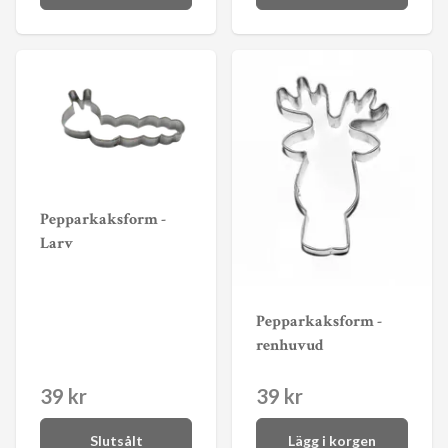
Pepparkaksform -
Larv
Pepparkaksform -
renhuvud
39 kr
39 kr
Slutsålt
Lägg i korgen