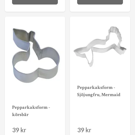
Pepparkaksform -
Sjöjungfru, Mermaid
Pepparkaksform -
körsbär
39 kr
39 kr