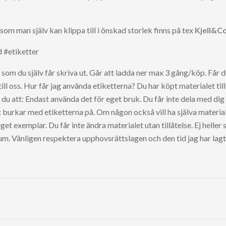
som man själv kan klippa till i önskad storlek finns på tex
Kjell&
 #etiketter
t som du själv får skriva ut. Går att ladda ner max 3 gång/köp. Få
ill oss. Hur får jag använda etiketterna? Du har köpt materialet til
u att: Endast använda det för eget bruk. Du får inte dela med dig 
rt burkar med etiketterna på. Om någon också vill ha själva materia
et exemplar. Du får inte ändra materialet utan tillåtelse. Ej heller s
um. Vänligen respektera upphovsrättslagen och den tid jag har lagt