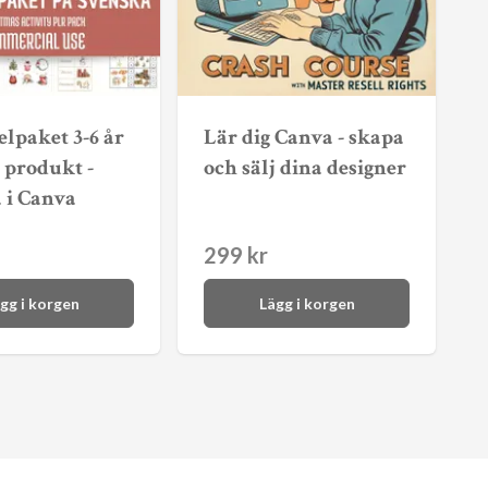
elpaket 3-6 år
Lär dig Canva - skapa
l produkt -
och sälj dina designer
 i Canva
299 kr
gg i korgen
Lägg i korgen