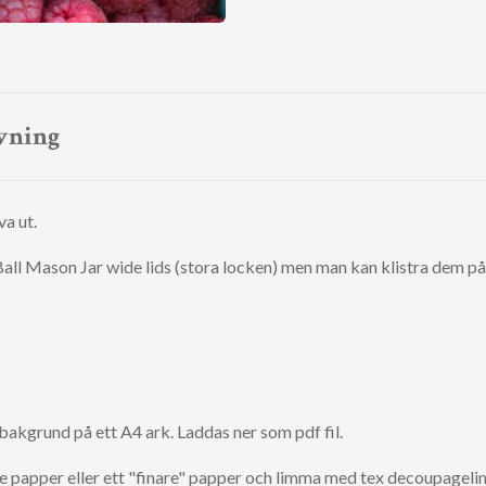
vning
va ut.
l Ball Mason Jar wide lids (stora locken) men man kan klistra dem 
 bakgrund på ett A4 ark. Laddas ner som pdf fil.
de papper eller ett "finare" papper och limma med tex decoupageli