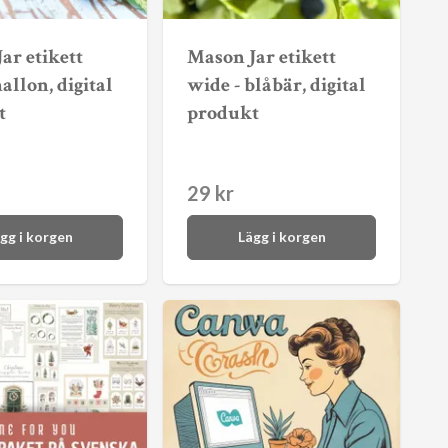
ar etikett
Mason Jar etikett
allon, digital
wide - blåbär, digital
t
produkt
29 kr
gg i korgen
Lägg i korgen