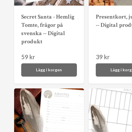
Secret Santa - Hemlig
Presentkort, 
Tomte, frågor på
-- Digital pro
svenska -- Digital
produkt
59 kr
39 kr
Lägg i korgen
Lägg i kor