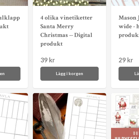
julklapp
4 olika vinetiketter
Mason J
dukt
Santa Merry
wide - h
Christmas -- Digital
produk
produkt
39 kr
29 kr
gen
Lägg i korgen
Lä