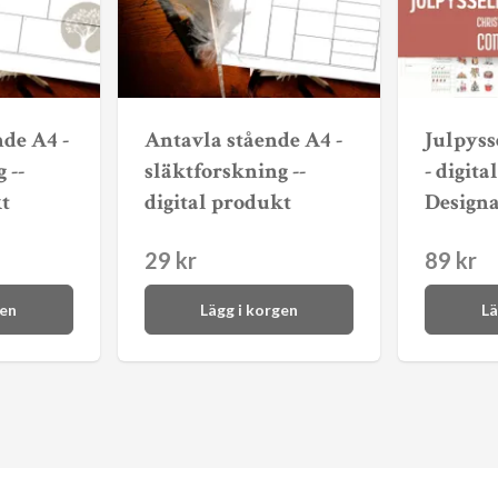
nde A4 -
Antavla stående A4 -
Julpyss
 --
släktforskning --
- digita
t
digital produkt
Designa
29 kr
89 kr
gen
Lägg i korgen
Lä