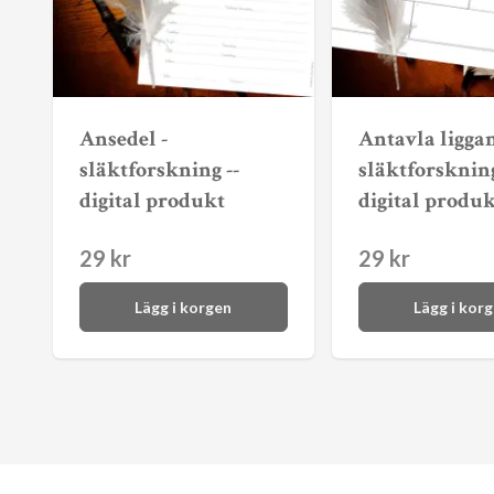
Ansedel -
Antavla ligga
släktforskning --
släktforskning
digital produkt
digital produk
29 kr
29 kr
Lägg i korgen
Lägg i kor