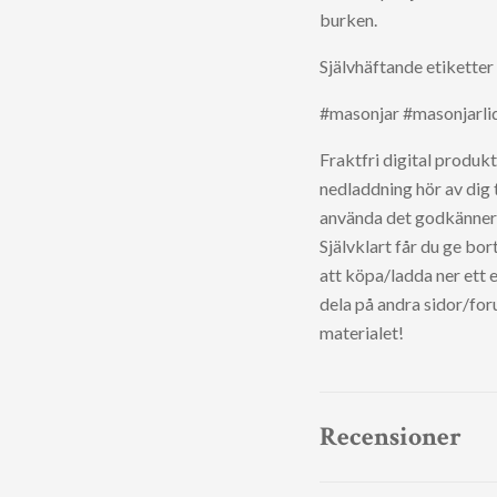
burken.
Självhäftande etiketter 
#masonjar #masonjarlid
Fraktfri digital produk
nedladdning hör av dig t
använda det godkänner d
Självklart får du ge bo
att köpa/ladda ner ett eg
dela på andra sidor/for
materialet!
Recensioner