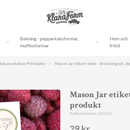
Bakning - pepparkaksformar,
Hem och
muffinsformar
fritid
tala produkter/Printables
Mason Jar etikett wide - drottningsylt, di
Mason Jar etiket
produkt
Artikelnummer:
DIGI15
29 kr