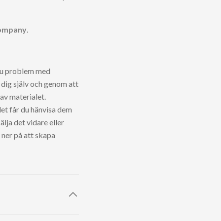
Company
.
r du problem med
l dig själv och genom att
av materialet.
let får du hänvisa dem
älja det vidare eller
 ner på att skapa