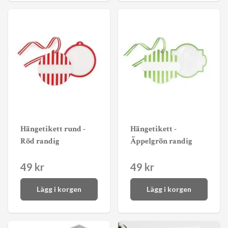
Hängetikett rund -
Hängetikett -
Röd randig
Äppelgrön randig
49 kr
49 kr
Lägg i korgen
Lägg i korgen