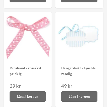
Ripsband - rosa/vit
Hängetikett - Ljusblå
prickig
randig
39 kr
49 kr
Lägg i korgen
Lägg i korgen