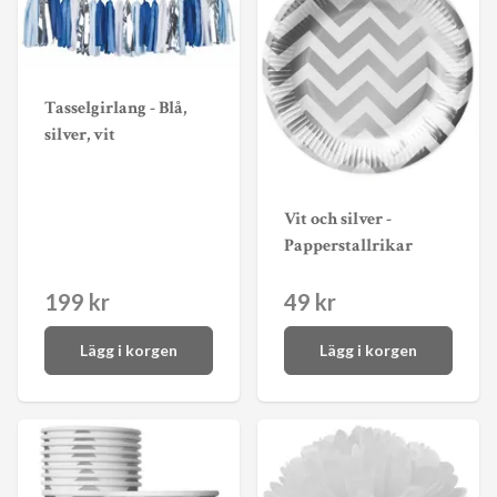
Tasselgirlang - Blå,
silver, vit
Vit och silver -
Papperstallrikar
199 kr
49 kr
Lägg i korgen
Lägg i korgen