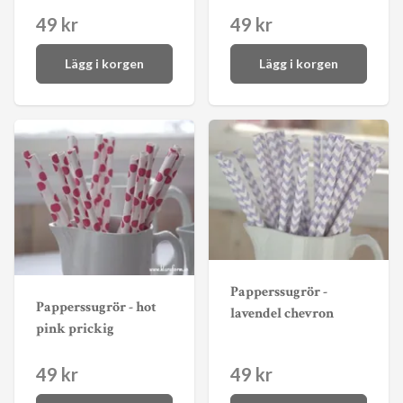
49 kr
49 kr
Lägg i korgen
Lägg i korgen
Papperssugrör -
Papperssugrör - hot
lavendel chevron
pink prickig
49 kr
49 kr