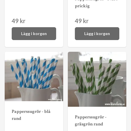
prickig
49 kr
49 kr
Lägg i korgen
Lägg i korgen
Papperssugrör - blå
Papperssugrör -
rand
gräsgrön rand