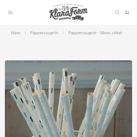
Hem
Papperssugrör
Papperssugrör - Silver, cirkel