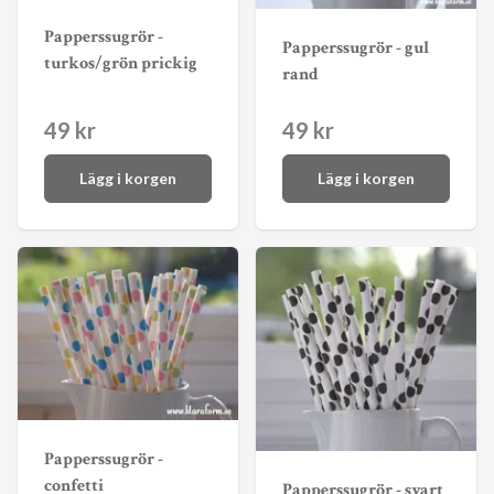
Papperssugrör -
Papperssugrör - gul
turkos/grön prickig
rand
49 kr
49 kr
Lägg i korgen
Lägg i korgen
Papperssugrör -
confetti
Papperssugrör - svart