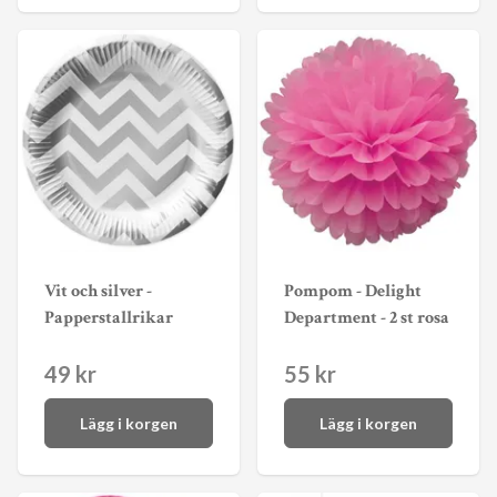
Vit och silver -
Pompom - Delight
Papperstallrikar
Department - 2 st rosa
49 kr
55 kr
Lägg i korgen
Lägg i korgen