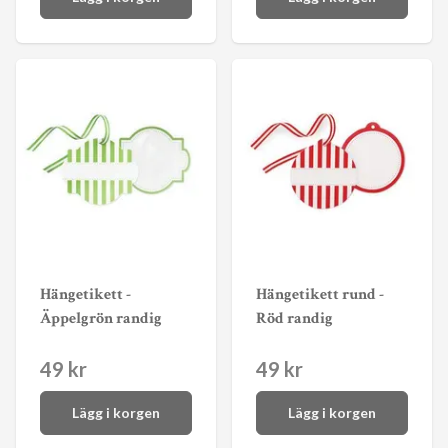
Hängetikett -
Hängetikett rund -
Äppelgrön randig
Röd randig
49 kr
49 kr
Lägg i korgen
Lägg i korgen