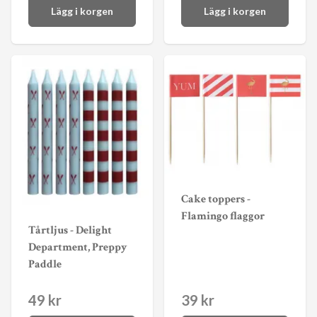
Lägg i korgen
Lägg i korgen
Cake toppers -
Flamingo flaggor
Tårtljus - Delight
Department, Preppy
Paddle
49 kr
39 kr