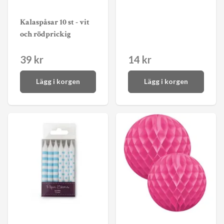
Kalaspåsar 10 st - vit
och rödprickig
39 kr
14 kr
Lägg i korgen
Lägg i korgen