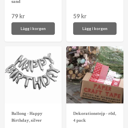
sand
79 kr
59 kr
Lägg i korgen
Lägg i korgen
Ballong - Happy
Dekorationstejp - röd,
Birthday, silver
4 pack