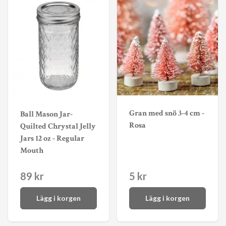
Gran med snö 3-4 cm -
Ball Mason Jar-
Rosa
Quilted Chrystal Jelly
Jars 12 oz - Regular
Mouth
89 kr
5 kr
Lägg i korgen
Lägg i korgen