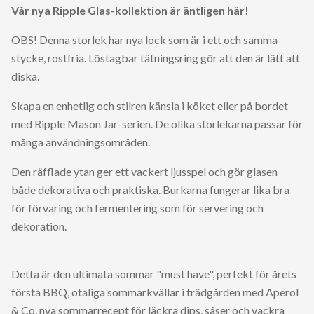
Vår nya Ripple Glas-kollektion är äntligen här!
OBS! Denna storlek har nya lock som är i ett och samma
stycke, rostfria. Löstagbar tätningsring gör att den är lätt att
diska.
Skapa en enhetlig och stilren känsla i köket eller på bordet
med Ripple Mason Jar-serien. De olika storlekarna passar för
många användningsområden.
Den räfflade ytan ger ett vackert ljusspel och gör glasen
både dekorativa och praktiska. Burkarna fungerar lika bra
för förvaring och fermentering som för servering och
dekoration.
Detta är den ultimata sommar "must have", perfekt för årets
första BBQ, otaliga sommarkvällar i trädgården med Aperol
& Co, nya sommarrecept för läckra dips, såser och vackra