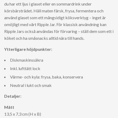
du har ett ljus i glaset eller en sommardrink under
körsbärsträdet. Håll maten färsk, frysa, fermentera och
använd glaset som ett mångsidigt köksverktyg – inget är
omöjligt med vårt Ripple Jar. För klassisk användning kan
Ripple Jars också användas för förvaring – ställ dem som ett i
köket och ha småsnacks alltid nära till hands.
Ytterligare höjdpunkter:
Diskmaskinssäkra
Inkl. lufttätt lock
Värme- och kyla: frysa, baka, konservera
Neutral i lukt och smak
Detaljer:
Mått
13,5 x 7,3 cm (H x B)