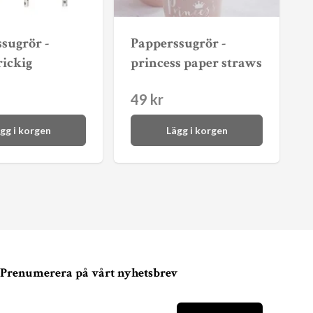
sugrör -
Papperssugrör -
rickig
princess paper straws
49 kr
gg i korgen
Lägg i korgen
Prenumerera på vårt nyhetsbrev