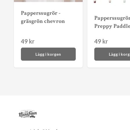
Papperssugrör -
Papperssugrör
gräsgrön chevron
Preppy Paddl
49 kr
49 kr
Lägg i korgen
Lägg i kor