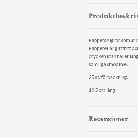
Produktbeskri
Papperssugrör som är b
Papperet är giftfritt oc
drycken utan håller läng
somriga smoothie.
25 st/förpackning.
19,5 cm lång.
Recensioner