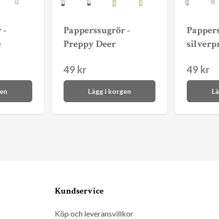
 -
Papperssugrör -
Pappers
e
Preppy Deer
silverp
49 kr
49 kr
gen
Lägg i korgen
Lä
Kundservice
Köp och leveransvillkor