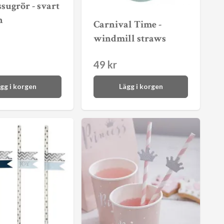
sugrör - svart
n
Carnival Time -
windmill straws
49 kr
gg i korgen
Lägg i korgen