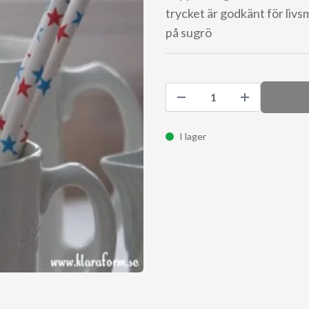
trycket är godkänt för livsm
på sugrö
I lager