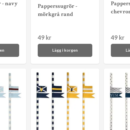
 - navy
Pappers
Papperssugrör -
chevro
mörkgrå rand
49 kr
49 kr
gen
Lägg i korgen
Lä