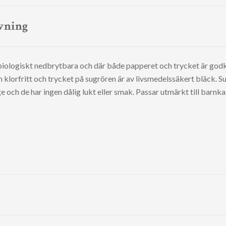
vning
iologiskt nedbrytbara och där både papperet och trycket är godkä
h klorfritt och trycket på sugrören är av livsmedelssäkert bläck. Su
e och de har ingen dålig lukt eller smak. Passar utmärkt till barnkala