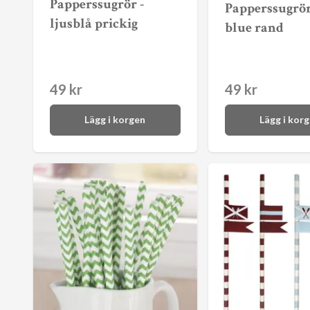
Papperssugrör -
Papperssugrör
ljusblå prickig
blue rand
49 kr
49 kr
Lägg i korgen
Lägg i kor