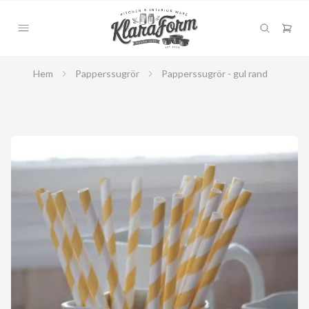
Hem
Papperssugrör
Papperssugrör - gul rand