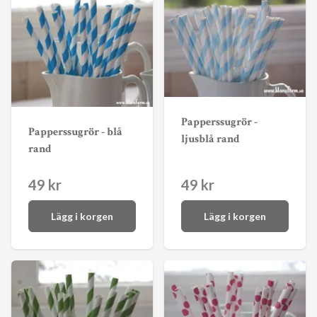
Papperssugrör -
Papperssugrör - blå
ljusblå rand
rand
49 kr
49 kr
Lägg i korgen
Lägg i korgen