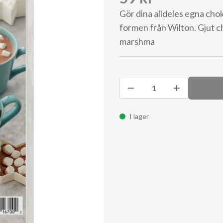
Gör dina alldeles egna cho
formen från Wilton. Gjut c
marshma
I lager