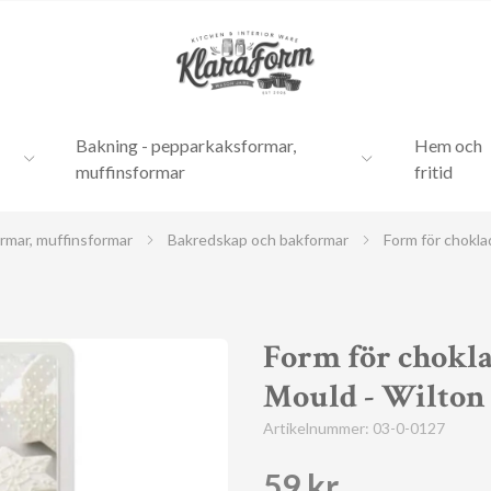
Bakning - pepparkaksformar,
Hem och
muffinsformar
fritid
rmar, muffinsformar
Bakredskap och bakformar
Form för chokla
Form för chokl
Mould - Wilton
Artikelnummer:
03-0-0127
59 kr