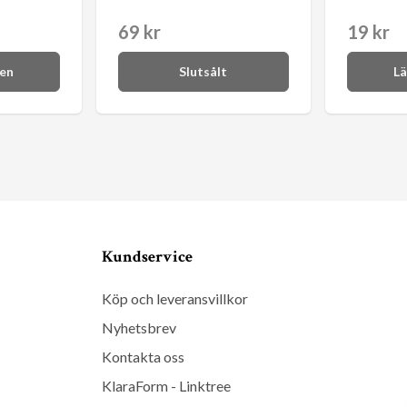
69 kr
19 kr
gen
Slutsålt
Lä
Kundservice
Köp och leveransvillkor
Nyhetsbrev
Kontakta oss
KlaraForm - Linktree