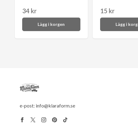
34 kr
15 kr
Lägg i korgen
Lägg i kor
e-post:
info@klaraform.se