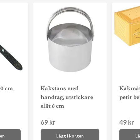
20 cm
Kakstans med
Kakmått
handtag, utstickare
petit b
slät 6 cm
69 kr
49 kr
gen
Lägg i korgen
Lä