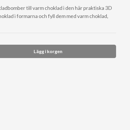
kladbomber till varm choklad i den här praktiska 3D
hoklad i formarna och fyll dem med varm choklad,
Lägg i korgen