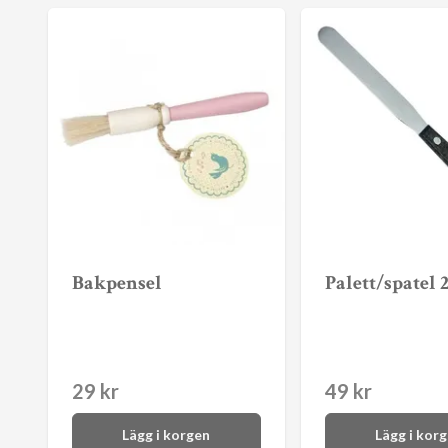
Bakpensel
Palett/spatel 
29 kr
49 kr
Lägg i korgen
Lägg i kor