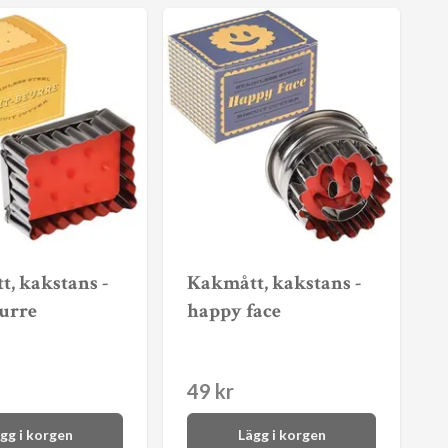
, kakstans -
Kakmått, kakstans -
eurre
happy face
49 kr
gg i korgen
Lägg i korgen