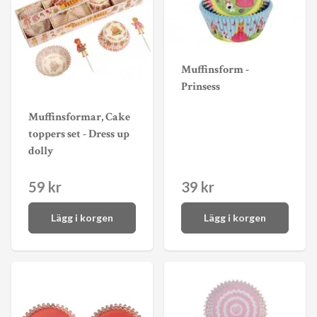
Muffinsform -
Prinsess
Muffinsformar, Cake
toppers set - Dress up
dolly
59 kr
39 kr
Lägg i korgen
Lägg i korgen