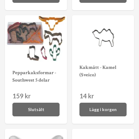
Kakmått - Kamel
Pepparkaksformar -
(Sveico)
Southwest 5 delar
159 kr
14 kr
Slutsålt
Lägg i korgen