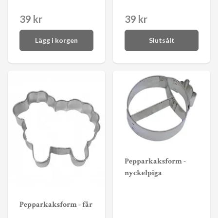
39 kr
39 kr
Lägg i korgen
Slutsålt
Pepparkaksform -
nyckelpiga
Pepparkaksform - får