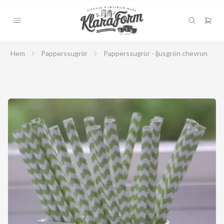
Hem
Papperssugrör
Papperssugrör - ljusgrön chevron