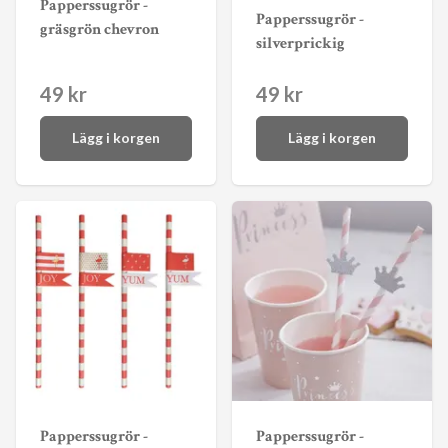
Papperssugrör -
Papperssugrör -
gräsgrön chevron
silverprickig
49 kr
49 kr
Lägg i korgen
Lägg i korgen
Papperssugrör -
Papperssugrör -