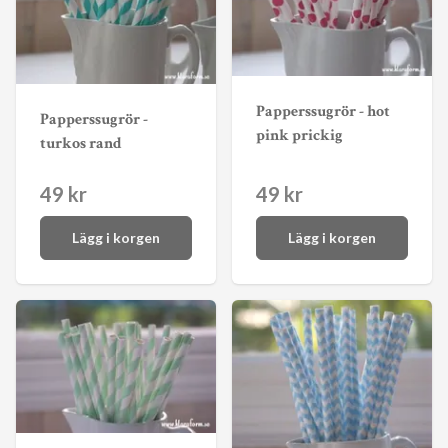
Papperssugrör - hot
Papperssugrör -
pink prickig
turkos rand
49 kr
49 kr
Lägg i korgen
Lägg i korgen