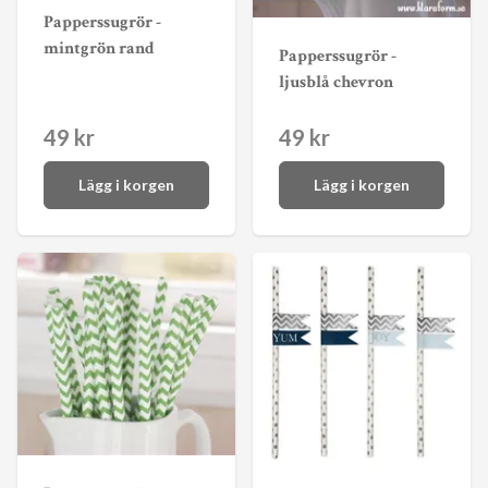
Papperssugrör -
mintgrön rand
Papperssugrör -
ljusblå chevron
49 kr
49 kr
Lägg i korgen
Lägg i korgen